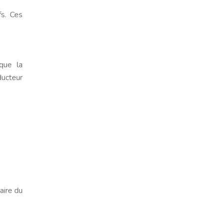
fs. Ces
que la
ducteur
aire du