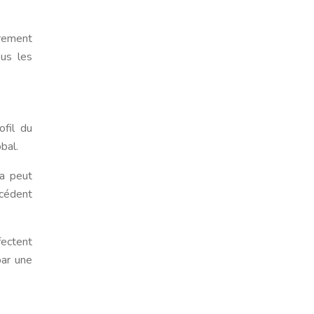
èrement
ous les
ofil du
bal.
la peut
écédent
fectent
par une