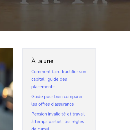
À la une
Comment faire fructifier son
capital : guide des
placements
Guide pour bien comparer
les offres d’assurance
Pension invalidité et travail
à temps partiel : les règles
de cumul