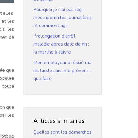
Pourquoi je n’ai pas reçu
ielles.
mes indemnités journalières
 et les
et comment agir
ois les
Prolongation d’arrêt
rmet de
maladie après date de fin :
la marche à suivre
Mon employeur a résilié ma
ule que
mutuelle sans me prévenir :
appelée
que faire
t toute
ion que
par les
Articles similaires
Quelles sont les démarches
protège