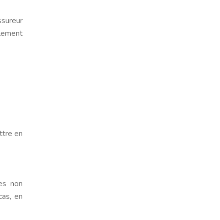
ssureur
llement
ttre en
nes non
cas, en