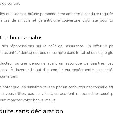
s du contrat
ès que l’on sait qu’une personne sera amenée à conduire réguli
 en cas de sinistre et garantit une couverture optimale pour t
et le bonus-malus
 des répercussions sur le coût de l’assurance. En effet, le pr
ite, antécédents) est pris en compte dans le calcul du risque glo
ducteur ou une personne ayant un historique de sinistres, ce
ance. À l’inverse, l’ajout d’un conducteur expérimenté sans ant
ur le tarif.
de noter que les sinistres causés par un conducteur secondaire af
me si vous n’êtes pas au volant, un accident responsable causé 
peut impacter votre bonus-malus.
duite sans déclaration