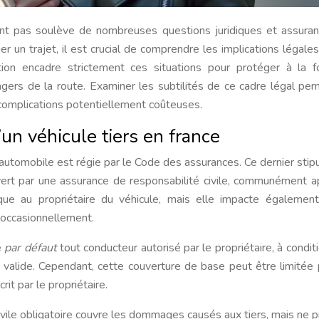
ent pas soulève de nombreuses questions juridiques et assurant
 un trajet, il est crucial de comprendre les implications légales
tion encadre strictement ces situations pour protéger à la f
sagers de la route. Examiner les subtilités de ce cadre légal pe
 complications potentiellement coûteuses.
’un véhicule tiers en france
 automobile est régie par le Code des assurances. Ce dernier stip
uvert par une assurance de responsabilité civile, communément 
lique au propriétaire du véhicule, mais elle impacte égalemen
occasionnellement.
e
par défaut
tout conducteur autorisé par le propriétaire, à condit
re valide. Cependant, cette couverture de base peut être limitée 
it par le propriétaire.
civile obligatoire couvre les dommages causés aux tiers, mais ne 