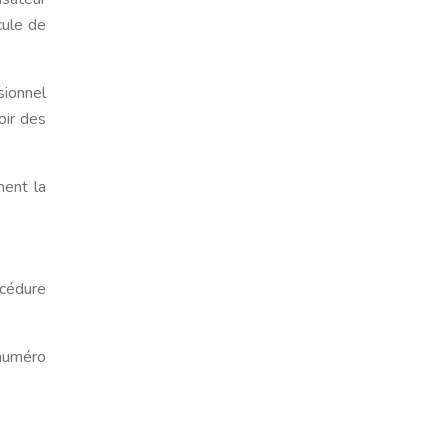
cule de
sionnel
oir des
ment la
océdure
 numéro