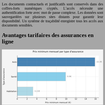
Les documents contractuels et justificatifs sont conservés dans des
coffres-forts numériques cryptés. L’accès nécessite une
authentification forte avec mot de passe complexe. Les données sont
sauvegardées sur plusieurs sites distants pour garantir leur
disponibilité. Un système de traçabilité enregistre tous les accès aux
documents sensibles.
Avantages tarifaires des assurances en
ligne