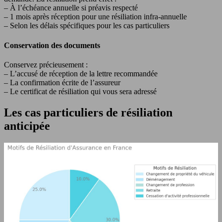
– À l’échéance annuelle si préavis respecté
– 1 mois après réception pour une résiliation infra-annuelle
– Selon les délais spécifiques pour les cas particuliers
Conservation des documents
Conservez précieusement :
– L’accusé de réception de la lettre recommandée
– La confirmation écrite de l’assureur
– Le certificat de résiliation qui vous sera adressé
Les cas particuliers de résiliation
anticipée