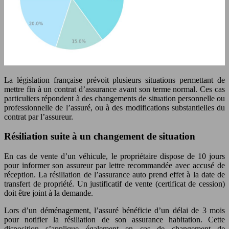
La législation française prévoit plusieurs situations permettant de
mettre fin à un contrat d’assurance avant son terme normal. Ces cas
particuliers répondent à des changements de situation personnelle ou
professionnelle de l’assuré, ou à des modifications substantielles du
contrat par l’assureur.
Résiliation suite à un changement de situation
En cas de vente d’un véhicule, le propriétaire dispose de 10 jours
pour informer son assureur par lettre recommandée avec accusé de
réception. La résiliation de l’assurance auto prend effet à la date de
transfert de propriété. Un justificatif de vente (certificat de cession)
doit être joint à la demande.
Lors d’un déménagement, l’assuré bénéficie d’un délai de 3 mois
pour notifier la résiliation de son assurance habitation. Cette
disposition s’applique également en cas de changement de