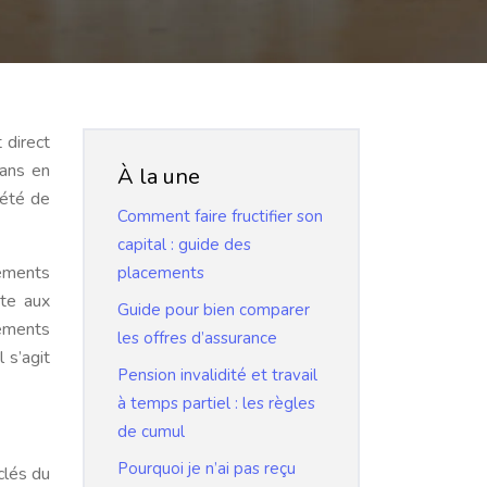
 direct
sans en
À la une
ciété de
Comment faire fructifier son
capital : guide des
pements
placements
pte aux
Guide pour bien comparer
sements
les offres d’assurance
 s’agit
Pension invalidité et travail
à temps partiel : les règles
de cumul
Pourquoi je n’ai pas reçu
clés du