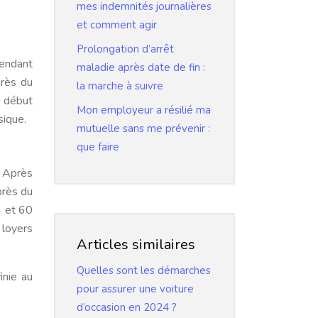
mes indemnités journalières
et comment agir
Prolongation d’arrêt
pendant
maladie après date de fin :
près du
la marche à suivre
u début
Mon employeur a résilié ma
sique.
mutuelle sans me prévenir :
que faire
. Après
près du
4 et 60
 loyers
Articles similaires
Quelles sont les démarches
inie au
pour assurer une voiture
d’occasion en 2024 ?