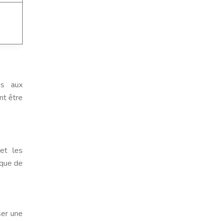
ées aux
nt être
 et les
ique de
ser une