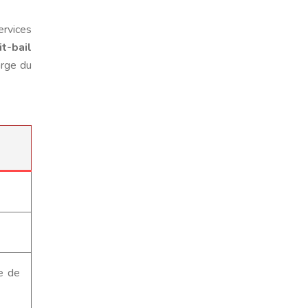
ervices
it-bail
arge du
e de