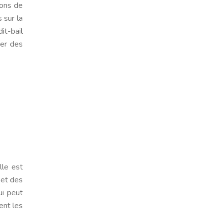
ions de
 sur la
dit-bail
ier des
lle est
 et des
ui peut
ent les