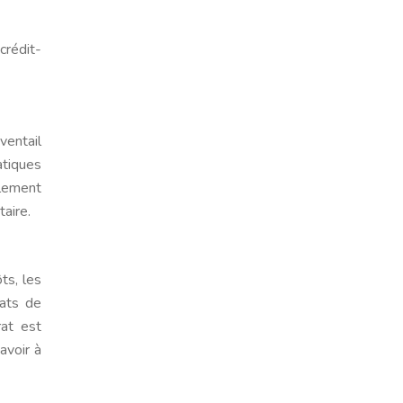
crédit-
ventail
atiques
alement
taire.
ts, les
rats de
rat est
avoir à