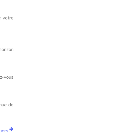
e votre
horizon
ez-vous
enue de
iers