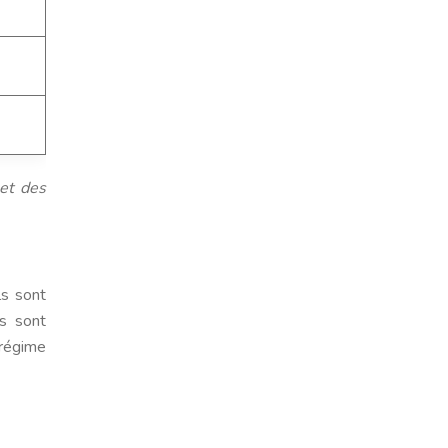
 et des
ls sont
és sont
 régime