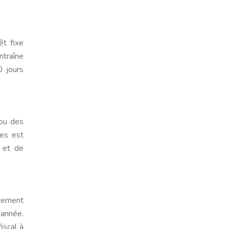
êt fixe
ntraîne
0 jours
 ou des
res est
 et de
èrement
 année.
iscal à