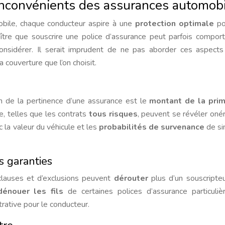
inconvénients des assurances automob
mobile, chaque conducteur aspire à une
protection optimale
po
naître que souscrire une police d’assurance peut parfois compor
onsidérer. Il serait imprudent de ne pas aborder ces aspect
a couverture que l’on choisit.
n de la pertinence d’une assurance est le
montant de la pri
e, telles que les contrats
tous risques
, peuvent se révéler oné
c la valeur du véhicule et les
probabilités de survenance
de sin
s garanties
clauses et d’exclusions peuvent
dérouter
plus d’un souscripte
dénouer les fils
de certaines polices d’assurance particuli
trative pour le conducteur.