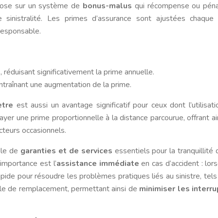
epose sur un système de
bonus-malus
qui récompense ou pénal
 sinistralité. Les primes d’assurance sont ajustées chaque
responsable.
 réduisant significativement la prime annuelle.
ntraînant une augmentation de la prime.
ètre
est aussi un avantage significatif pour ceux dont l’utilisati
yer une prime proportionnelle à la distance parcourue, offrant ai
cteurs occasionnels.
ble de
garanties et de services
essentiels pour la tranquillité d
importance est l’
assistance immédiate
en cas d’accident : lor
rapide pour résoudre les problèmes pratiques liés au sinistre, tels
cule de remplacement, permettant ainsi de
minimiser les interru