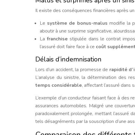
Malus et surprimes après un sinis
Il existe des conséquences financières après un s
Le
système de bonus-malus
modifie la p
aboutir à une surprime significative, alourdiss
La
franchise
stipulée dans le contrat impos
l’assuré doit faire face à ce
coût supplément
Délais d’indemnisation
Lors d’un accident, la promesse de
rapidité d
L’analyse du sinistre, la détermination des r
temps considérable
, affectant l’assuré dans 
L’exemple d’un conducteur faisant face à des ret
assurances automobiles. Malgré une couvertu
paradoxalement prolongée, mettant l’assuré d
tels désagréments par la souscription d’une ass
Comparaison des différents