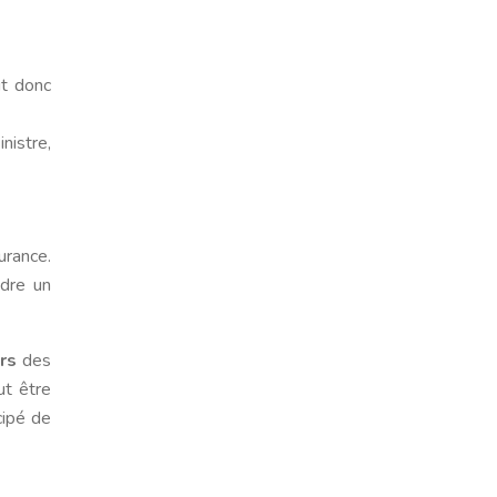
ut donc
nistre,
urance.
ndre un
rs
des
t être
cipé de