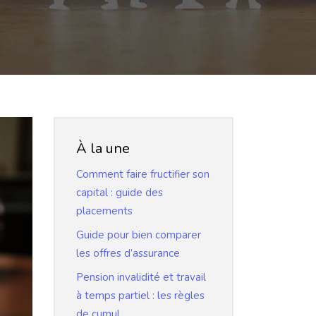
À la une
Comment faire fructifier son
capital : guide des
placements
Guide pour bien comparer
les offres d’assurance
Pension invalidité et travail
à temps partiel : les règles
de cumul