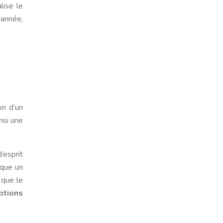
ise le
 année,
on d’un
nsi une
’esprit
sque un
 que le
ptions