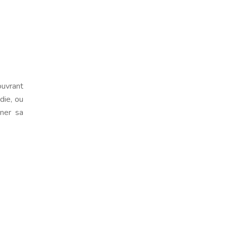
ouvrant
die, ou
iner sa