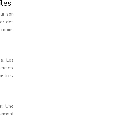
iles
ur son
ter des
s moins
me
. Les
reuses.
istres,
ur. Une
èrement