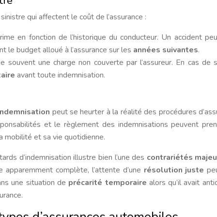
tre
inistre qui affectent le coût de l’assurance :
rime en fonction de l’historique du conducteur. Un accident pe
ant le budget alloué à l’assurance sur les
années suivantes
.
e souvent une charge non couverte par l’assureur. En cas de si
aire
avant toute indemnisation.
’indemnisation
peut se heurter à la réalité des procédures d’ass
esponsabilités et le règlement des indemnisations peuvent pre
sa mobilité et sa vie quotidienne.
ards d’indemnisation illustre bien l’une des
contrariétés majeu
re apparemment complète, l’attente d’une
résolution juste
peu
ans une situation de
précarité temporaire
alors qu’il avait anti
urance.
 types d’assurances automobiles