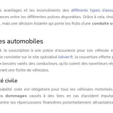
les avantages et les inconvénients des
différents types d’ass
nces entre les différentes polices disponibles. Grâce à cela, choi
 mais une décision éclairée qui porte les fruits d’une
conduite s
es automobiles
é
, la souscription à une police d’assurance pour son véhicule 
 constater sur le site spécialisé
lolivier.fr
, la couverture offerte 
 besoins variés des conducteurs, qu’ils soient des navetteurs rég
ant une flotte de véhicules.
é civile
abilité civile est obligatoire pour tous les véhicules motorisés
les dommages
causés à des tiers en cas d’accident imputa
contre les répercussions financières potentiellement dévastatric