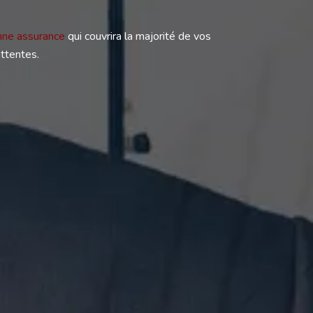
nne assurance
qui couvrira la majorité de vos
attentes.