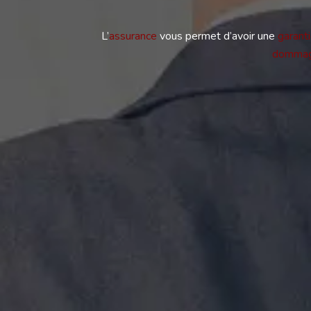
L’
assurance
vous permet d’avoir une
garant
domma