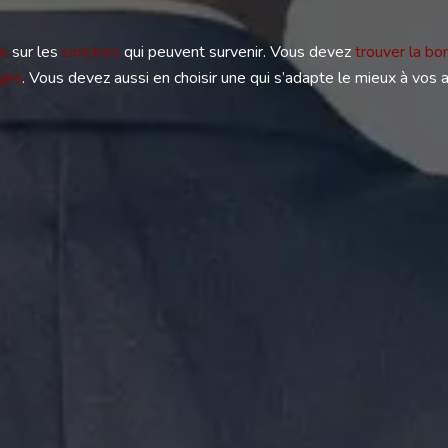
ie
sur les
sinistres
qui peuvent survenir. Vous devez
trouver la bo
ges
. Vous devez aussi en choisir une qui s’adapte le mieux à vos 